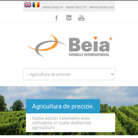
www.beia.ro
www.dect.ro
www.beiaro.eu
Agricultura de precizie.
Statia Adcon Telemetry este
utilizabila in toate domeniile
agriculturii