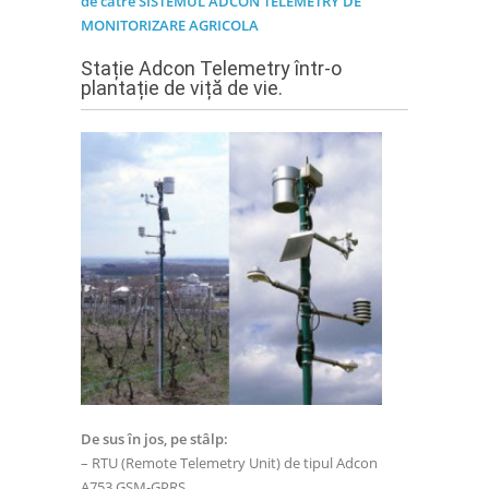
de catre SISTEMUL ADCON TELEMETRY DE
MONITORIZARE AGRICOLA
Stație Adcon Telemetry într-o
plantație de viță de vie.
De sus în jos, pe stâlp:
– RTU (Remote Telemetry Unit) de tipul Adcon
A753 GSM-GPRS