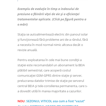
Exemplu de evoluție în timp a indexului de
presiune a făinării viței de vie și a eficienței
tratamentelor aplicate. (Click pe figură pentru a
o mări)
Stația se autoalimentează electric din panoul solar
şi funcționează fără probleme ani de-a rândul, fără
a necesita în mod normal nimic altceva decât o
revizie anuală.
Pentru exploatarea în cele mai bune condiții a
stației este recomandabil un abonament la BEIA
plătibil semestrial, care acoperă costul
comunicației GSM-GPRS dintre stație și server,
prelucrarea datelor trimise de stație pe serverul
central BEIA și tele-consilierea permanenta, care s-
a dovedit utilă în marea majoritate a cazurilor.
NOU
:
SEZONUL VITICOL asa cum a fost “vazut”