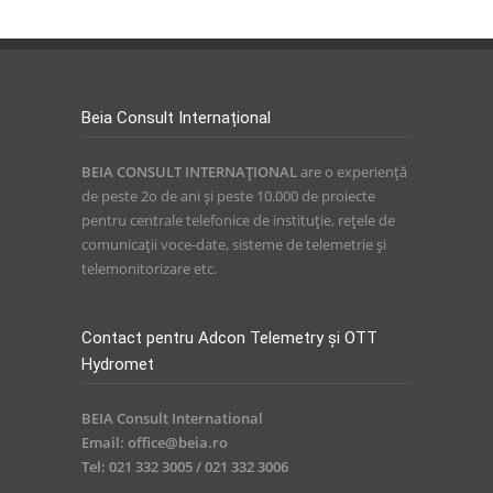
Beia Consult Internațional
BEIA CONSULT INTERNAŢIONAL
are o experienţă
de peste 2o de ani și peste 10.000 de proiecte
pentru centrale telefonice de instituție, reţele de
comunicaţii voce-date, sisteme de telemetrie și
telemonitorizare etc.
Contact pentru Adcon Telemetry și OTT
Hydromet
BEIA Consult International
Email: office@beia.ro
Tel: 021 332 3005 / 021 332 3006