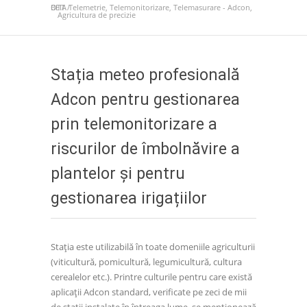
BEIA Telemetrie, Telemonitorizare, Telemasurare - Adcon, OTT
/
Agricultura de precizie
Stația meteo profesională
Adcon pentru gestionarea
prin telemonitorizare a
riscurilor de îmbolnăvire a
plantelor și pentru
gestionarea irigațiilor
Stația este utilizabilă în toate domeniile agriculturii
(viticultură, pomicultură, legumicultură, cultura
cerealelor etc.). Printre culturile pentru care există
aplicaţii Adcon standard, verificate pe zeci de mii
de stații instalate în întreaga lume, se menționează