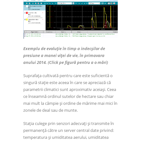
Exemplu de evoluție în timp a indecșilor de
presiune a manei viței de vie, în primavara
anului 2014. (Click pe figură pentru a o mări)
Suprafața cultivată pentru care este suficientă o
singură stație este aceea în care se apreciază că
parametrii climatici sunt aproximativ aceiași. Ceea
ce înseamnă ordinul sutelor de hectare sau chiar
mai mult la câmpie și ordine de mărime mai mici în
zonele de deal sau de munte.
Stația culege prin senzori adecvați și transmite în
permanență către un server central date privind:
temperatura și umiditatea aerului, umiditatea