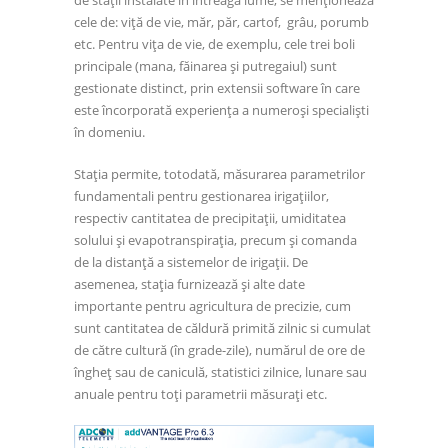
cele de: viță de vie, măr, păr, cartof, grâu, porumb
etc. Pentru vița de vie, de exemplu, cele trei boli
principale (mana, făinarea şi putregaiul) sunt
gestionate distinct, prin extensii software în care
este încorporată experiența a numeroși specialiști
în domeniu.
Stația permite, totodată, măsurarea parametrilor
fundamentali pentru gestionarea irigațiilor,
respectiv cantitatea de precipitații, umiditatea
solului și evapotranspirația, precum și comanda
de la distanță a sistemelor de irigații. De
asemenea, stația furnizează și alte date
importante pentru agricultura de precizie, cum
sunt cantitatea de căldură primită zilnic si cumulat
de către cultură (în grade-zile), numărul de ore de
îngheț sau de caniculă, statistici zilnice, lunare sau
anuale pentru toți parametrii măsurați etc.