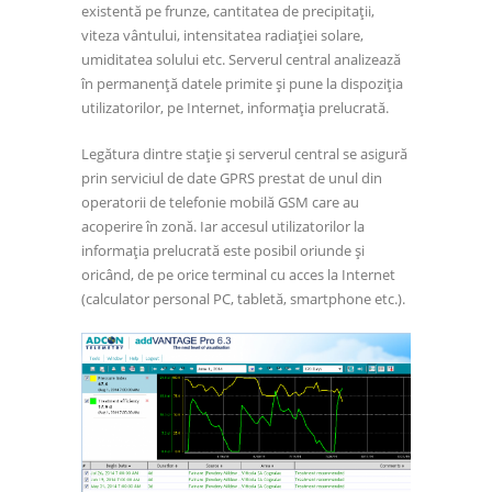
existentă pe frunze, cantitatea de precipitații,
viteza vântului, intensitatea radiației solare,
umiditatea solului etc. Serverul central analizează
în permanență datele primite și pune la dispoziția
utilizatorilor, pe Internet, informația prelucrată.
Legătura dintre stație și serverul central se asigură
prin serviciul de date GPRS prestat de unul din
operatorii de telefonie mobilă GSM care au
acoperire în zonă. Iar accesul utilizatorilor la
informația prelucrată este posibil oriunde și
oricând, de pe orice terminal cu acces la Internet
(calculator personal PC, tabletă, smartphone etc.).