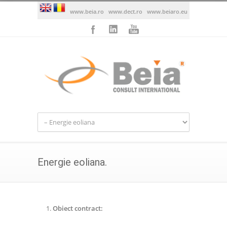
www.beia.ro
www.dect.ro
www.beiaro.eu
Energie eoliana.
Obiect contract: