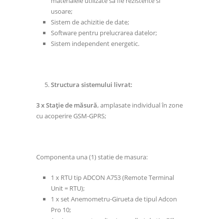
materialele utilizate sa fie rezistente si
usoare;
Sistem de achizitie de date;
Software pentru prelucrarea datelor;
Sistem independent energetic.
Structura sistemului livrat:
3 x Staţie de măsură
, amplasate individual în zone
cu acoperire GSM-GPRS;
Componenta una (1) statie de masura:
1 x RTU tip ADCON A753 (Remote Terminal
Unit = RTU);
1 x set Anemometru-Girueta de tipul Adcon
Pro 10;