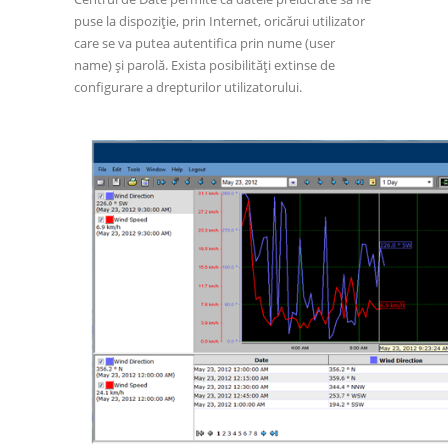
puse la dispoziţie, prin Internet, oricărui utilizator
care se va putea autentifica prin nume (user
name) şi parolă. Exista posibilităţi extinse de
configurare a drepturilor utilizatorului.