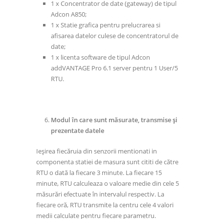
1 x Concentrator de date (gateway) de tipul
Adcon A850;
1 x Statie grafica pentru prelucrarea si
afisarea datelor culese de concentratorul de
date;
1 x licenta software de tipul Adcon
addVANTAGE Pro 6.1 server pentru 1 User/5
RTU.
Modul în care sunt măsurate, transmise şi
prezentate datele
Ieşirea fiecăruia din senzorii mentionati in
componenta statiei de masura sunt cititi de către
RTU o dată la fiecare 3 minute. La fiecare 15
minute, RTU calculeaza o valoare medie din cele 5
măsurări efectuate în intervalul respectiv. La
fiecare oră, RTU transmite la centru cele 4 valori
medii calculate pentru fiecare parametru.