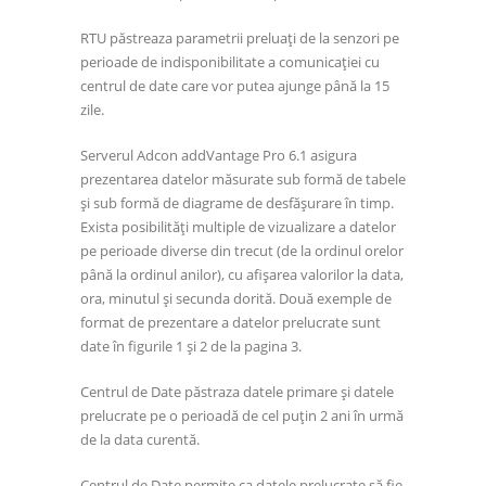
RTU păstreaza parametrii preluaţi de la senzori pe
perioade de indisponibilitate a comunicaţiei cu
centrul de date care vor putea ajunge până la 15
zile.
Serverul Adcon addVantage Pro 6.1 asigura
prezentarea datelor măsurate sub formă de tabele
şi sub formă de diagrame de desfăşurare în timp.
Exista posibilităţi multiple de vizualizare a datelor
pe perioade diverse din trecut (de la ordinul orelor
până la ordinul anilor), cu afişarea valorilor la data,
ora, minutul şi secunda dorită. Două exemple de
format de prezentare a datelor prelucrate sunt
date în figurile 1 şi 2 de la pagina 3.
Centrul de Date păstraza datele primare şi datele
prelucrate pe o perioadă de cel puţin 2 ani în urmă
de la data curentă.
Centrul de Date permite ca datele prelucrate să fie