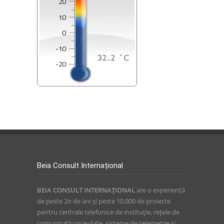
Beia Consult Internațional
BEIA CONSULT INTERNAŢIONAL
are o experienţă
de peste 2o de ani și peste 10.000 de proiecte
pentru centrale telefonice de instituție, reţele de
comunicaţii voce-date, sisteme de telemetrie și