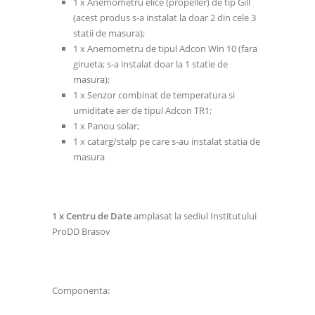
1 x Anemometru elice (propeller) de tip Gill
(acest produs s-a instalat la doar 2 din cele 3
statii de masura);
1 x Anemometru de tipul Adcon Win 10 (fara
girueta; s-a instalat doar la 1 statie de
masura);
1 x Senzor combinat de temperatura si
umiditate aer de tipul Adcon TR1;
1 x Panou solar;
1 x catarg/stalp pe care s-au instalat statia de
masura
1 x Centru de Date
amplasat la sediul Institutului
ProDD Brasov
Componenta: