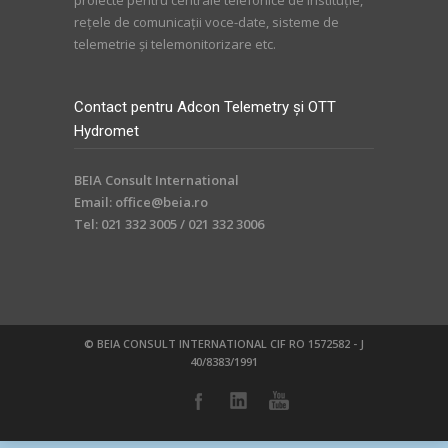
reţele de comunicaţii voce-date, sisteme de
telemetrie și telemonitorizare etc.
Contact pentru Adcon Telemetry și OTT
Hydromet
BEIA Consult International
Email: office@beia.ro
Tel: 021 332 3005 / 021 332 3006
© BEIA CONSULT INTERNATIONAL CIF RO 1572582 - J
40/8383/1991